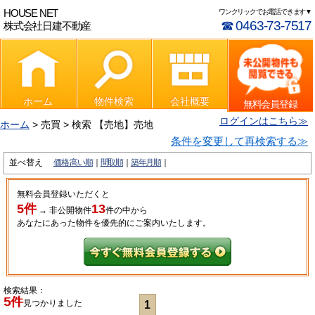
HOUSE NET
ワンクリックでお電話できます▼
☎ 0463-73-7517
株式会社日建不動産
ホーム
物件検索
会社概要
無料会員登録
ログインはこちら≫
ホーム
> 売買 > 検索 【売地】売地
条件を変更して再検索する≫
並べ替え
価格:高い順
間取順
築年月順
無料会員登録いただくと
5件
13
→
非公開物件
件
の中から
あなたにあった物件を優先的にご案内いたします。
検索結果：
5件
見つかりました
1