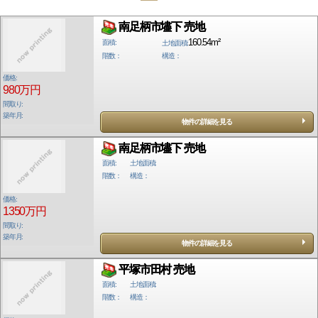
南足柄市壗下 売地
160.54m²
面積:
土地面積:
階数：
構造：
価格:
980万円
間取り:
築年月:
物件の詳細を見る
南足柄市壗下 売地
面積:
土地面積:
階数：
構造：
価格:
1350万円
間取り:
築年月:
物件の詳細を見る
平塚市田村 売地
面積:
土地面積:
階数：
構造：