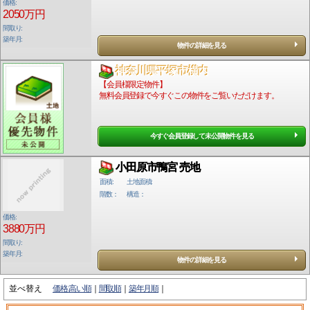
価格:
2050万円
間取り:
築年月:
物件の詳細を見る
神奈川県平塚市横内
【会員様限定物件】
無料会員登録で今すぐこの物件をご覧いただけます。
今すぐ会員登録して未公開物件を見る
小田原市鴨宮 売地
面積:
土地面積:
階数：
構造：
価格:
3880万円
間取り:
築年月:
物件の詳細を見る
並べ替え
価格:高い順
間取順
築年月順