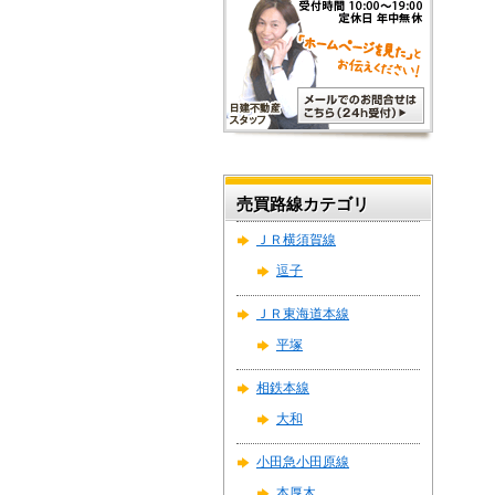
売買路線カテゴリ
ＪＲ横須賀線
逗子
ＪＲ東海道本線
平塚
相鉄本線
大和
小田急小田原線
本厚木