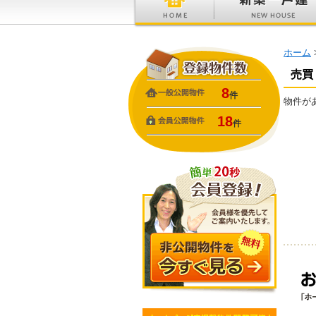
ホーム
売買
8
件
物件が
18
件