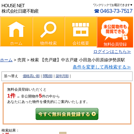
HOUSE NET
ワンクリックでお電話できます▼
☎ 0463-73-7517
株式会社日建不動産
ホーム
物件検索
会社概要
無料会員登録
ログインはこちら≫
ホーム
> 売買 > 検索 【売戸建】中古戸建 小田急小田原線伊勢原駅
条件を変更して再検索する≫
並べ替え
価格:高い順
間取順
築年月順
無料会員登録いただくと
1件
5
→
非公開物件
件
の中から
あなたにあった物件を優先的にご案内いたします。
検索結果：