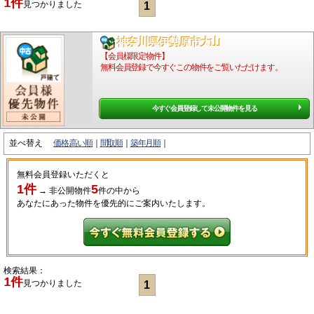
1件
見つかりました
1
神奈川県伊勢原市大山
【会員様限定物件】
無料会員登録で今すぐこの物件をご覧いただけます。
今すぐ会員登録して未公開物件を見る
並べ替え
価格:高い順
間取順
築年月順
無料会員登録いただくと
1件
5
→
非公開物件
件
の中から
あなたにあった物件を優先的にご案内いたします。
検索結果：
1件
見つかりました
1