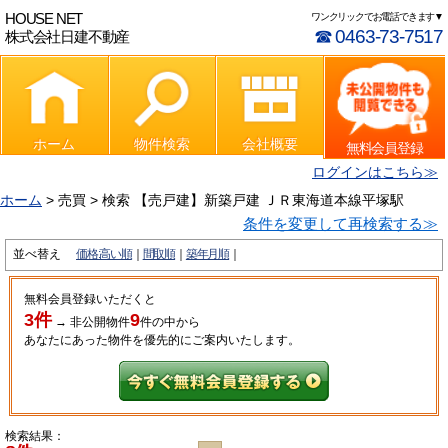
HOUSE NET
ワンクリックでお電話できます▼
☎ 0463-73-7517
株式会社日建不動産
ホーム
物件検索
会社概要
無料会員登録
ログインはこちら≫
ホーム
> 売買 > 検索 【売戸建】新築戸建 ＪＲ東海道本線平塚駅
条件を変更して再検索する≫
並べ替え
価格:高い順
間取順
築年月順
無料会員登録いただくと
3件
9
→
非公開物件
件
の中から
あなたにあった物件を優先的にご案内いたします。
検索結果：