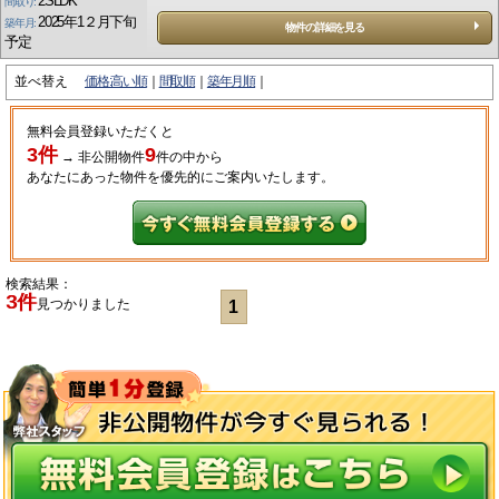
2SLDK
間取り:
2025年1２月下旬
築年月:
物件の詳細を見る
予定
並べ替え
価格:高い順
間取順
築年月順
無料会員登録いただくと
3件
9
→
非公開物件
件
の中から
あなたにあった物件を優先的にご案内いたします。
検索結果：
3件
見つかりました
1