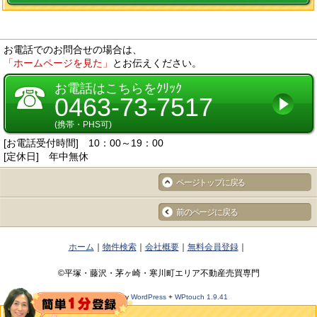
お電話でのお問合せの場合は、
「ホームページを見た」
とお伝えください。
☎
お電話はこちらをｸﾘｯｸ
0463-73-7517
(携帯・PHS可)
[お電話受付時間] 10：00～19：00
[定休日] 年中無休
ページトップに戻る
前のページに戻る
ホーム
物件検索
会社概要
無料会員登録
©平塚・藤沢・茅ヶ崎・寒川町エリア不動産売買専門
Powered by
WordPress
+
WPtouch 1.9.41