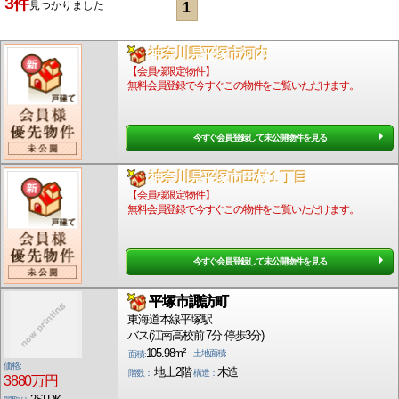
3件
見つかりました
1
神奈川県平塚市河内
【会員様限定物件】
無料会員登録で今すぐこの物件をご覧いただけます。
今すぐ会員登録して未公開物件を見る
神奈川県平塚市田村１丁目
【会員様限定物件】
無料会員登録で今すぐこの物件をご覧いただけます。
今すぐ会員登録して未公開物件を見る
平塚市諏訪町
東海道本線平塚駅
バス(江南高校前 7分 停歩3分)
105.98m²
土地面積:
面積:
価格:
地上2階
木造
階数：
構造：
3880万円