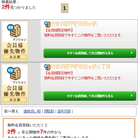
検索結果：
2件
見つかりました
1
神奈川県平塚市袖ヶ浜
【会員様限定物件】
無料会員登録で今すぐこの物件をご覧いただけます。
今すぐ会員登録して未公開物件を見る
神奈川県平塚市袖ヶ浜１丁目
【会員様限定物件】
無料会員登録で今すぐこの物件をご覧いただけます。
今すぐ会員登録して未公開物件を見る
並べ替え
価格:高い順
間取順
築年月順
無料会員登録いただくと
2件
7
→
非公開物件
件
の中から
あなたにあった物件を優先的にご案内いたします。