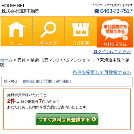
HOUSE NET
ワンクリックでお電話できます▼
☎ 0463-73-7517
株式会社日建不動産
ホーム
物件検索
会社概要
無料会員登録
ログインはこちら≫
ホーム
> 売買 > 検索 【売マン】中古マンション ＪＲ東海道本線平塚
駅
条件を変更して再検索する≫
並べ替え
価格:高い順
間取順
築年月順
無料会員登録いただくと
2件
7
→
非公開物件
件
の中から
あなたにあった物件を優先的にご案内いたします。