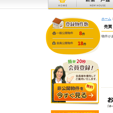
ホーム
売買
8
件
物件が
18
件