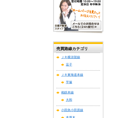
売買路線カテゴリ
ＪＲ横須賀線
逗子
ＪＲ東海道本線
平塚
相鉄本線
大和
小田急小田原線
本厚木